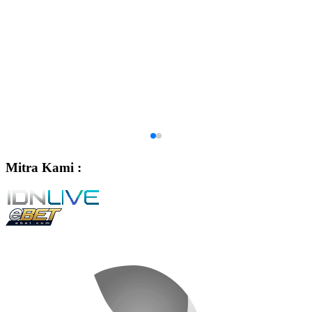
Mitra Kami :