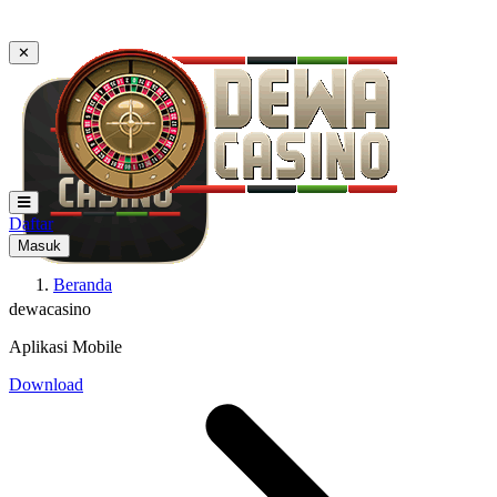
✕
Daftar
Masuk
Beranda
dewacasino
Aplikasi Mobile
Download