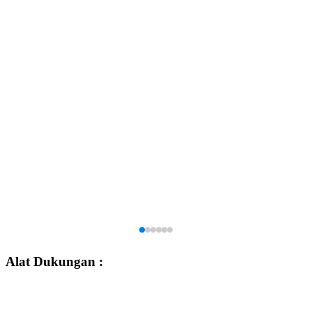
Alat Dukungan :