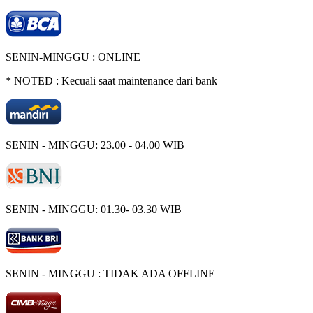
SENIN-MINGGU : ONLINE
* NOTED : Kecuali saat maintenance dari bank
SENIN - MINGGU: 23.00 - 04.00 WIB
SENIN - MINGGU: 01.30- 03.30 WIB
SENIN - MINGGU : TIDAK ADA OFFLINE