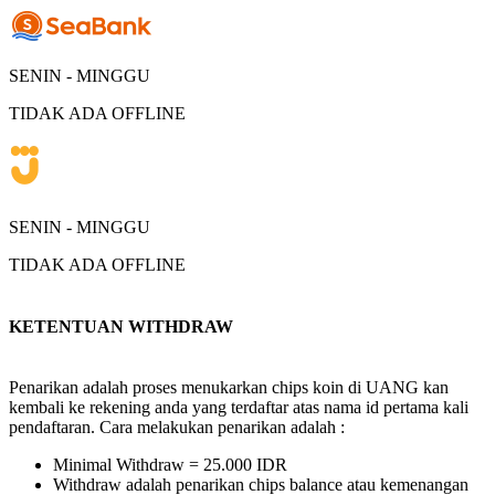
SENIN - MINGGU
TIDAK ADA OFFLINE
SENIN - MINGGU
TIDAK ADA OFFLINE
KETENTUAN WITHDRAW
Penarikan adalah proses menukarkan chips koin di UANG kan
kembali ke rekening anda yang terdaftar atas nama id pertama kali
pendaftaran. Cara melakukan penarikan adalah :
Minimal Withdraw = 25.000 IDR
Withdraw adalah penarikan chips balance atau kemenangan