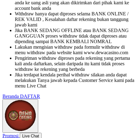
anda ke uang asli yang akan dikirimkan dari pihak kami ke
account bank anda
Withdraw hanya dapat diproses selama BANK ONLINE /
REK VALID , Kesalahan daftar rekening bukan tanggung
jawab kami
Jika BANK SEDANG OFFLINE atau BANK SEDANG
GANGGUAN proses withdraw tidak dapat diproses atau
dipending sampai BANK KEMBALI NOMRAL
Lakukan mengisian withdraw pada formulir withdraw di
menu withdraw pada website kami www.dewacasino.com
Pengiriman withdraw diproses pada rekening yang pertama
kali anda daftarkan, selain daripada itu kami tidak proses
withdraw ke rekening yang berbeda
Jika terdapat kendala perihal withdraw silakan anda dapat
melakukan Tanya jawab kepada Customer Service kami pada
menu Live Chat
Beranda
DAFTAR
Promosi
Live Chat