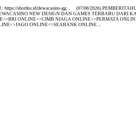
 : https://shortku.id/dewacasino-gg ..
(07/08/2026)
PEMBERITAHU
EWACASINO NEW DESIGN DAN GAMES TERBARU DARI KAMI
NE<>BRI ONLINE<>CIMB NIAGA ONLINE<>PERMATA ONL
NLINE<>JAGO ONLINE<>SEABANK ONLINE ..