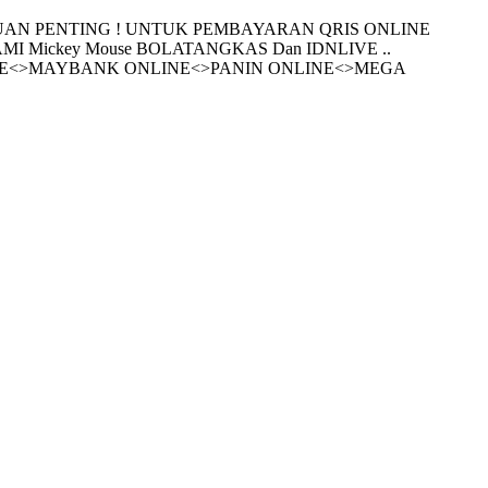
AN PENTING ! UNTUK PEMBAYARAN QRIS ONLINE
 Mickey Mouse BOLATANGKAS Dan IDNLIVE ..
INE<>MAYBANK ONLINE<>PANIN ONLINE<>MEGA