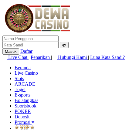
Daftar
Masuk
Live Chat
|
Penarikan
|
Hubungi Kami
|
Lupa Kata Sandi?
Beranda
Live Casino
Slots
ARCADE
Togel
E-sports
Bolatangkas
Sportsbook
POKER
Deposit
Promosi