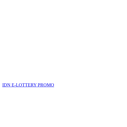
IDN E-LOTTERY
PROMO